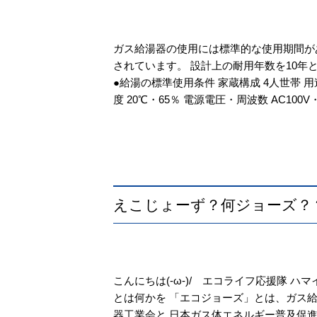
ガス給湯器の使用には標準的な使用期間があ
されています。 設計上の耐用年数を10年
●給湯の標準使用条件 家蔵構成 4人世帯 
度 20℃・65％ 電源電圧・周波数 AC100V・50
えこじょーず？何ジョーズ？
こんにちは(-ω-)/ エコライフ応援隊 
とは何かを 「エコジョーズ」とは、ガス給
器工業会と 日本ガス体エネルギー普及促進