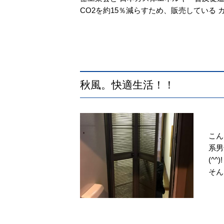
CO2を約15％減らすため、販売している 
秋風。快適生活！！
こん
系男
(^
そん