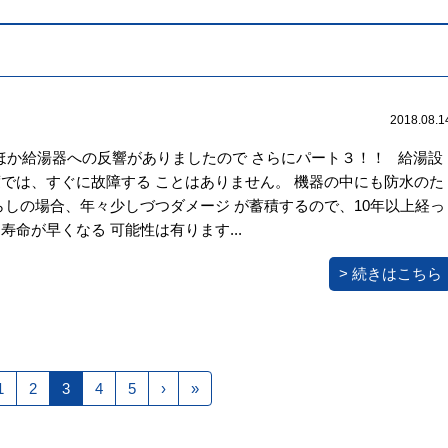
2018.08.1
いのほか給湯器への反響がありましたので さらにパート３！！ 給湯設
では、すぐに故障する ことはありません。 機器の中にも防水のた
らしの場合、年々少しづつダメージ が蓄積するので、10年以上経っ
命が早くなる 可能性は有ります...
> 続きはこちら
1
2
3
4
5
›
»