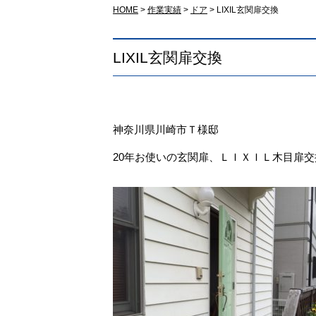
HOME
>
作業実績
>
ドア
>
LIXIL玄関扉交換
LIXIL玄関扉交換
神奈川県川崎市Ｔ様邸
20年お使いの玄関扉、ＬＩＸＩＬ木目扉交