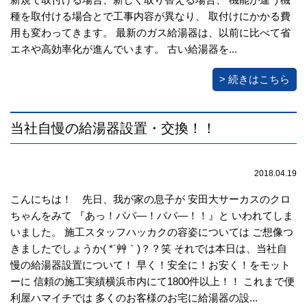
種を取付ける場合とで工事内容が異なり、 取付けにかかる費
用も変わってきます。 最新のガス給湯器は、以前に比べて省
エネや高効率化が進んでいます。 古い給湯器を...
> 続きはこちら
当社自慢の給湯器設置・交換！！
2018.04.19
こんにちは！ 先日、我が家の息子が 安田大サーカスのクロ
ちゃんをみて 『あっ！パパ―！パパ―！！』と いわれてしま
いました。 施工スタッフハッカクの容姿については ご想像つ
きましたでしょうか( *´艸｀)？？笑 それでは本日は、当社自
慢の給湯器設置について！ 早く！安全に！お安く！をモット
ーに 信頼の施工実績横浜市内にて1800件以上！！ これまで便
利屋ハマイチでは 多くのお客様のお宅に給湯器の設...