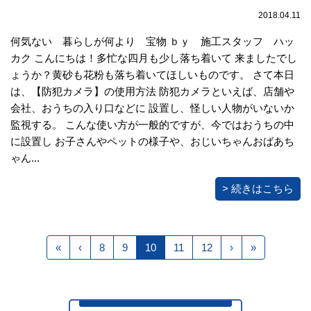
2018.04.11
何気ない 暮らしが何より 宝物 ｂｙ 施工スタッフ ハッ
カク こんにちは！多忙な四月も少し落ち着いて 来ましたでし
ょうか？黄砂も花粉も落ち着いてほしいものです。 さて本日
は、【防犯カメラ】の使用方法 防犯カメラといえば、店舗や
会社、おうちの入り口などに 設置し、怪しい人物がいないか
監視する。 こんな使い方が一般的ですが、今ではおうちの中
に設置し お子さんやペットの様子や、おじいちゃんおばあち
ゃん...
> 続きはこちら
«
‹
8
9
10
11
12
›
»